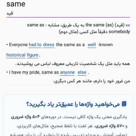
same
قید
(قید) the same (as) به یک طریق، مشابه - same as
somebody دقیقاً مثل کسی (مثال دوم)
Everyone
had to
dress
the same as a
well
-known
historical
figure
.
همه باید مثل یک شخصیت تاریخی معروف لباس می پوشیدند.
I have my pride, same as
anyone
else
.
من غرور خود را دارم، مانند هر کس دیگری.
📘 می‌خواهید واژه‌ها را عمیق‌تر یاد بگیرید؟
یادگیری معنی یک واژه کافی نیست. در دوره‌های
504 واژه ضروری
و
570 واژه ضروری
، هر لغت با تلفظ صحیح، مثال‌های کاربردی،
تصاویر آموزشی و ویدئو تدریس شده تا بتوانید آن را برای همیشه