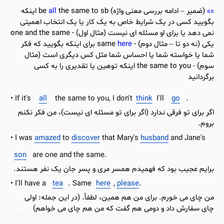
(ضمیر – ادامه بررسی معنی واژه) be
all
the same to sb اینکه
بگویید کسی در یک شرایط خاص به یک کار یا یک انتخاب اهمیتی
نمی دهد یا برای او مسئله ای نیست (مثال اول) - one and the same
یکی (نه دو تا – مثال دوم) - same
here
برای اینکه بگویید که فکر
شما یا خواسته شما یا احساس شما مثل کس دیگری است (مثال
سوم) - the same to you اینکه توهین یا تقدیری را به کسی
برگردانید
If it's
all
the same to you, I don't
think
I'll
go
.
اگر برای تو فرقی ندارد (اگر برای تو مسئله ای نیست)، من فکر نکنم
بروم.
I was
amazed
to
discover
that Mary's
husband
and Jane's
son
are one and the same.
برایم عجیب بود که فهمیدم همسر مری و پسر جان یک نفر هستند.
I'll have a
tea
. Same
here
,
please
.
من چای می خورم. برای من هم همین، لطفاً. (در این جمله: اولی
چای سفارش داد و دومی هم گفت که من هم چای می خواهم)