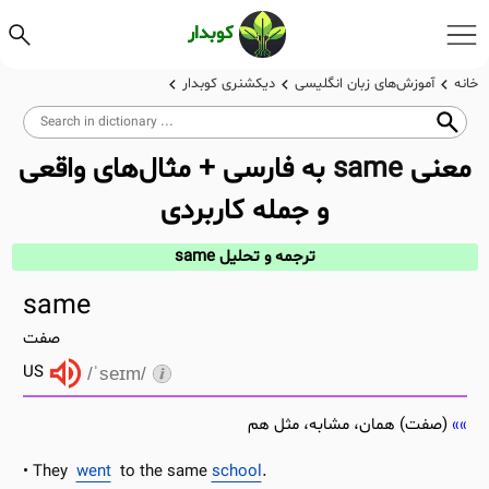
کوبدار
خانه
آموزش‌های زبان انگلیسی
دیکشنری کوبدار
معنی
same
به فارسی + مثال‌های واقعی
و جمله کاربردی
ترجمه و تحلیل same
same
صفت
US
/ˈseɪm/
(صفت) همان، مشابه، مثل هم
They
went
to the same
school
.