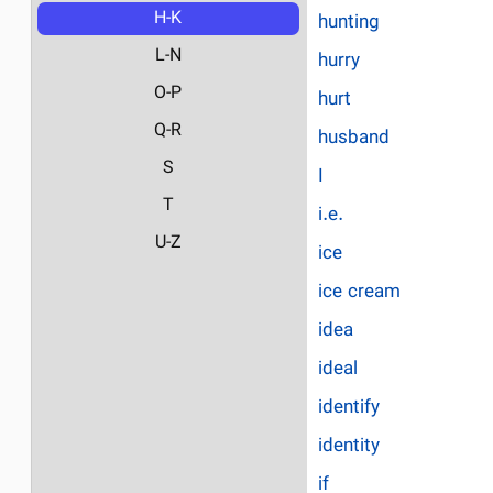
H-K
hunting
L-N
hurry
O-P
hurt
Q-R
husband
S
I
T
i.e.
U-Z
ice
ice cream
idea
ideal
identify
identity
if