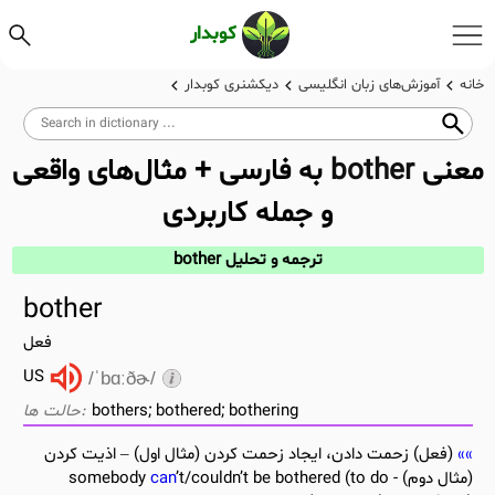
کوبدار
خانه
آموزش‌های زبان انگلیسی
دیکشنری کوبدار
معنی
bother
به فارسی + مثال‌های واقعی
و جمله کاربردی
ترجمه و تحلیل bother
bother
فعل
US
/ˈbɑːðɚ/
bothers; bothered; bothering
(فعل) زحمت دادن، ایجاد زحمت کردن (مثال اول) – اذیت کردن
(مثال دوم) - somebody
’t/couldn’t be bothered (to do
can