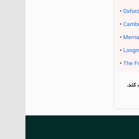
Oxford
Cambr
Merri
Longm
The Fr