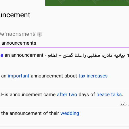
uncement
/əˈnaʊnsmənt/
announcements
me
an announcement
an
important
announcement about
tax
increases
His announcement came
after
two
days of
peace
talks
.
د شد.
the announcement of their
wedding