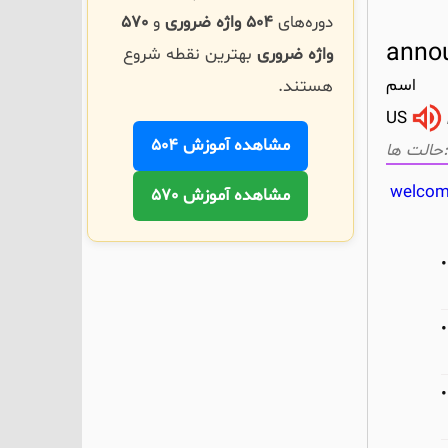
دوره‌های
504 واژه ضروری
و
570
anno
واژه ضروری
بهترین نقطه شروع
اسم
هستند.
US
مشاهده آموزش 504
welco
مشاهده آموزش 570