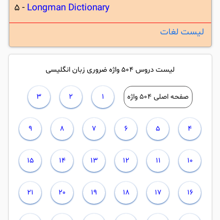
5 -
Longman Dictionary
لیست لغات
لیست دروس 504 واژه ضروری زبان انگلیسی
صفحه اصلی 504 واژه
1
2
3
9
8
7
6
5
4
15
14
13
12
11
10
21
20
19
18
17
16