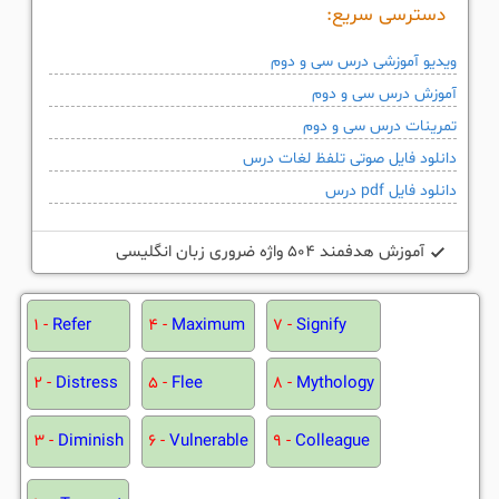
دسترسی سریع:
ویدیو آموزشی درس سی و دوم
آموزش درس سی و دوم
تمرینات درس سی و دوم
دانلود فایل صوتی تلفظ لغات درس
دانلود فایل pdf درس
آموزش هدفمند 504 واژه ضروری زبان انگلیسی
1 -
Refer
4 -
Maximum
7 -
Signify
2 -
Distress
5 -
Flee
8 -
Mythology
3 -
Diminish
6 -
Vulnerable
9 -
Colleague