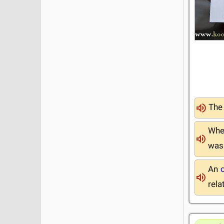
Th
When
was 
An
rela