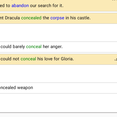
ced to
abandon
our search for it.
nt Dracula
concealed
the
corpse
in his castle.
 could barely
conceal
her anger.
.
his love for Gloria.
conceal
s could not
oncealed weapon