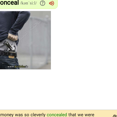
Conceal
/kənˈsiːl/
ور
that we were
concealed
 money was so cleverly