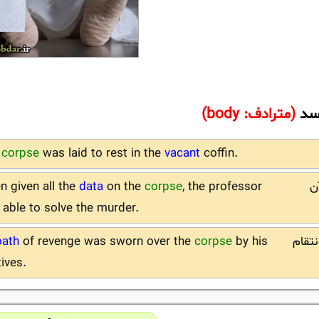
جسد
(مترادف: body)
e
corpse
was laid to rest in the
vacant
coffin.
ن
, the professor
corpse
on the
data
 given all the
able to solve the murder.
نتقام
by his
corpse
of revenge was sworn over the
oath
tives.