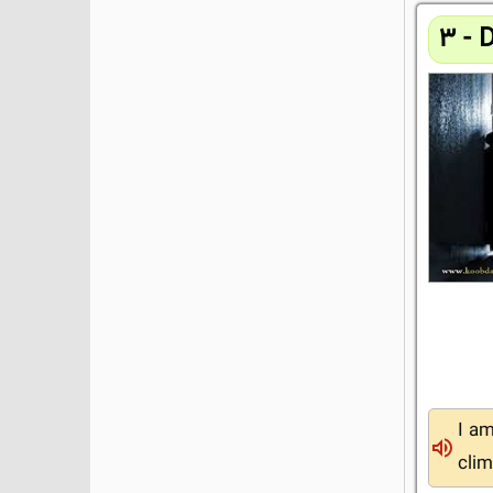
3 - 
I a
clim