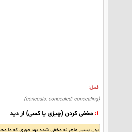
فعل:
(conceals; concealed; concealing)
1:
مخفی کردن (چیزی یا کسی) از دید
پول بسیار ماهرانه مخفی شده بود طوری که ما مجب