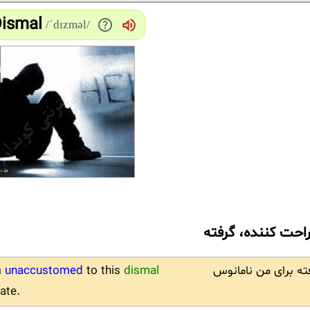
Dismal
/ˈdɪzməl/
راحت کننده، گرفته
ته برای من نامانوس
dismal
to this
unaccustomed
m
ate.