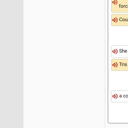
for
Cou
She
Tri
a c