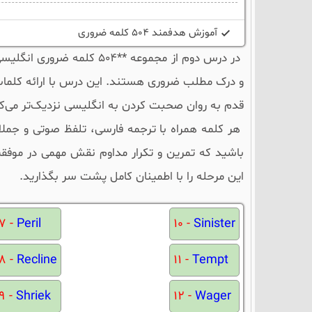
آموزش هدفمند 504 کلمه ضروری
در درس دوم از مجموعه **04
و درک مطلب ضروری هستند. این درس با ارائه کلمات
قدم به روان صحبت کردن به انگلیسی نزدیک‌تر می‌ک
هر کلمه همراه با ترجمه فارسی، تلفظ صوتی و جملات
باشید که تمرین و تکرار مداوم نقش مهمی در موفق
این مرحله را با اطمینان کامل پشت سر بگذارید.
7 -
Peril
10 -
Sinister
8 -
Recline
11 -
Tempt
9 -
Shriek
12 -
Wager