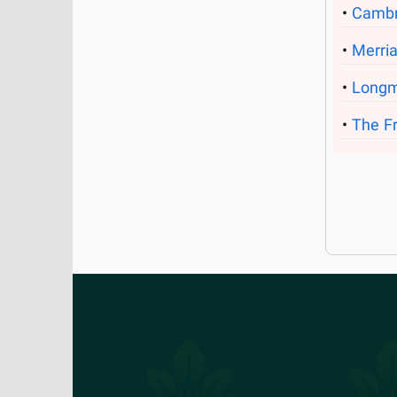
Cambr
Merri
Longm
The Fr