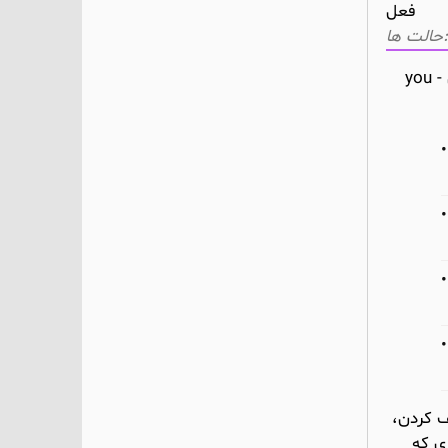
فعل
(فعل) شوخی کردن، دست انداختن (مثال اول) – فریب دادن (مثال دوم و سوم) - fool yourself خود را فریب دادن - you
 میکند - fool around الف: وقت تلف کردن،
کردن با چیزی که