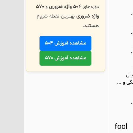
دوره‌های
504 واژه ضروری
و
570
واژه ضروری
بهترین نقطه شروع
هستند.
مشاهده آموزش 504
مشاهده آموزش 570
ی خیلی
goose دِسِر انگور/توت فرنگی و ...
fool