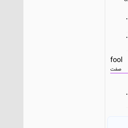
fool
صفت