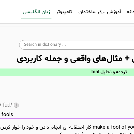
زبان انگلیسی
انه
آموزش برق ساختمان
کامپیوتر
 + مثال‌های واقعی و جمله کاربردی
ترجمه و تحلیل fool
/ˈfuːl/
fools
(اسم) یک آدم احمق (idiot – مثال اول) - make a fool of yourself کار احمقانه ای انجام دادن و خود را خوا