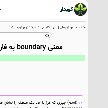
کوبدار
خ
خانه
آموزش‌های زبان انگلیسی
دیکشنری کوبدار
معنی
boundary
به فا
(اسم) چیزی که مرز یا حد یک منطقه را نشان مید