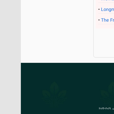
Longm
The Fr
.
2019-2026