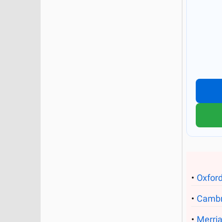
Oxford
Cambr
Merri