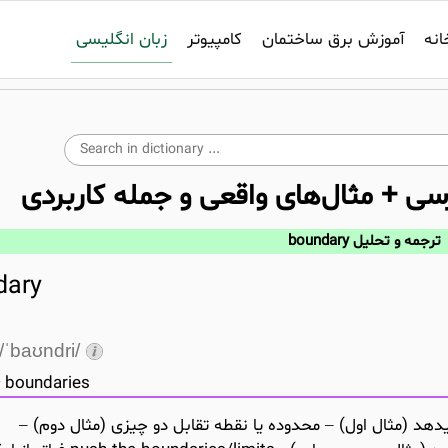
زبان انگلیسی
انه
آموزش برق ساختمان
کامپیوتر
رسی + مثال‌های واقعی و جمله کاربردی
ترجمه و تحلیل boundary
dary
/ˈbaʊndri/
boundaries
هد (مثال اول) – محدوده یا نقطه تقابل دو چیزی (مثال دوم) –