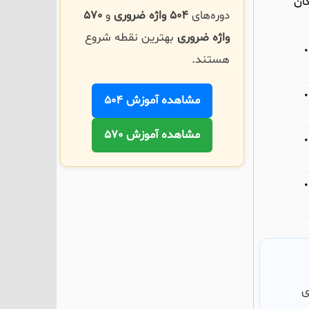
push the bo فراتر از امکان
دوره‌های
504 واژه ضروری
و
570
واژه ضروری
بهترین نقطه شروع
هستند.
مشاهده آموزش 504
مشاهده آموزش 570
ی