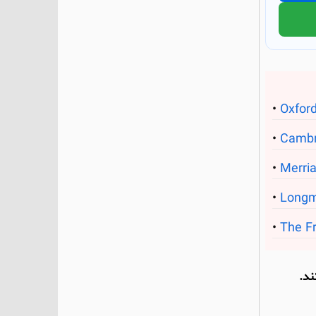
Oxford
Cambr
Merri
Longm
The Fr