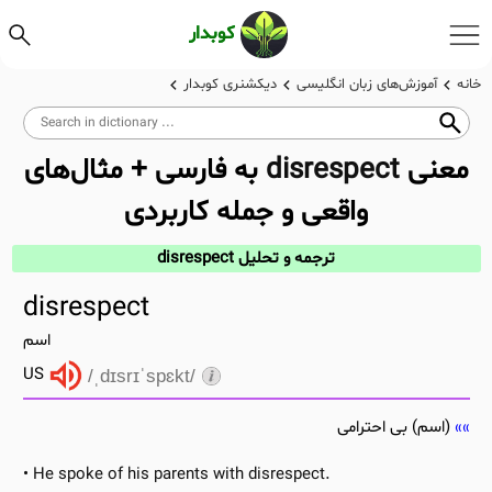
کوبدار
خانه
آموزش‌های زبان انگلیسی
دیکشنری کوبدار
معنی
disrespect
به فارسی + مثال‌های
واقعی و جمله کاربردی
ترجمه و تحلیل disrespect
disrespect
اسم
US
/ˌdɪsrɪˈspɛkt/
(اسم) بی احترامی
He spoke of his parents with disrespect.