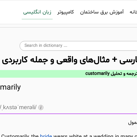
زبان انگلیسی
انه
آموزش برق ساختمان
کامپیوتر
ارسی + مثال‌های واقعی و جمله کاربردی
رجمه و تحلیل customarily
marily
/ˌkʌstəˈmerəli/
مول
Customarily, the
bride
wears white at a wedding in many c