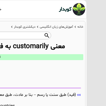
کوبدار
خ
خانه
آموزش‌های زبان انگلیسی
دیکشنری کوبدار
معنی
customarily
به ف
ت
(قید) طبق سنت یا رسم – بنا بر عادت، طبق مع
ountries.