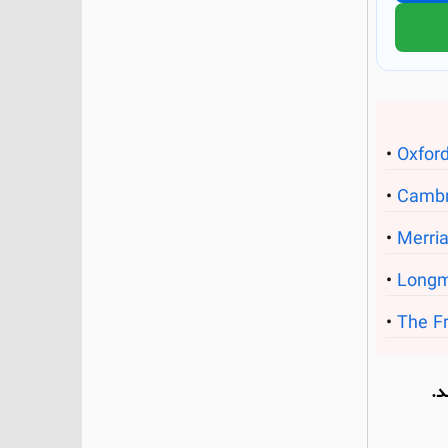
Oxford
Cambr
Merri
Longm
The Fr