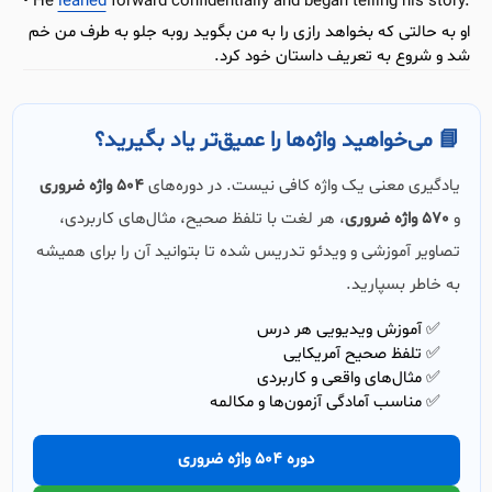
He
leaned
forward confidentially and began telling his story.
او به حالتی که بخواهد رازی را به من بگوید روبه جلو به طرف من خم
شد و شروع به تعریف داستان خود کرد.
📘 می‌خواهید واژه‌ها را عمیق‌تر یاد بگیرید؟
یادگیری معنی یک واژه کافی نیست. در دوره‌های
504 واژه ضروری
و
570 واژه ضروری
، هر لغت با تلفظ صحیح، مثال‌های کاربردی،
تصاویر آموزشی و ویدئو تدریس شده تا بتوانید آن را برای همیشه
به خاطر بسپارید.
✅ آموزش ویدیویی هر درس
✅ تلفظ صحیح آمریکایی
✅ مثال‌های واقعی و کاربردی
✅ مناسب آمادگی آزمون‌ها و مکالمه
دوره 504 واژه ضروری