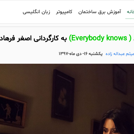
انه
آموزش برق ساختمان
کامپیوتر
زبان انگلیسی
( Everybody knows)
به کارگردانی اصغر فرهاد
ثم عبداله زاده
یکشنبه 16- دی ماه-1397