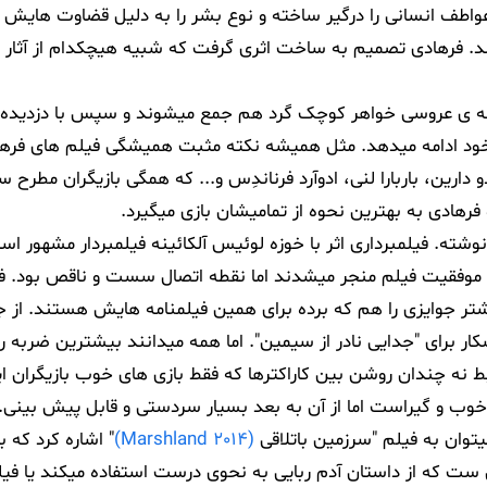
عواطف انسانی را درگیر ساخته و نوع بشر را به دلیل قضاوت هایش 
د. فرهادی تصمیم به ساخت اثری گرفت که شبیه هیچکدام از آثار 
هانه ی عروسی خواهر کوچک گرد هم جمع میشوند و سپس با دزدید
سیر خود ادامه میدهد. مثل همیشه نکته مثبت همیشگی فیلم های فره
دو دارین، باربارا لنی، ادوآرد فرناندِس و... که همگی بازیگران مطرح 
هادی به بهترین نحوه از تمامیشان بازی میگیرد.
وشته. فیلمبرداری اثر با خوزه لوئیس آلکائینه فیلمبردار مشهور اسپ
 موفقیت فیلم منجر میشدند اما نقطه اتصال سست و ناقص بود. فی
تر جوایزی را هم که برده برای همین فیلمنامه هایش هستند. از ج
ار برای "جدایی نادر از سیمین". اما همه میدانند بیشترین ضربه را 
 نه چندان روشن بین کاراکترها که فقط بازی های خوب بازیگران ا
وب و گیراست اما از آن به بعد بسیار سردستی و قابل پیش بینی.
یتوان به فیلم "سرزمین باتلاقی
(Marshland 2014)
" اشاره کرد که 
یی ست که از داستان آدم ربایی به نحوی درست استفاده میکند یا فی