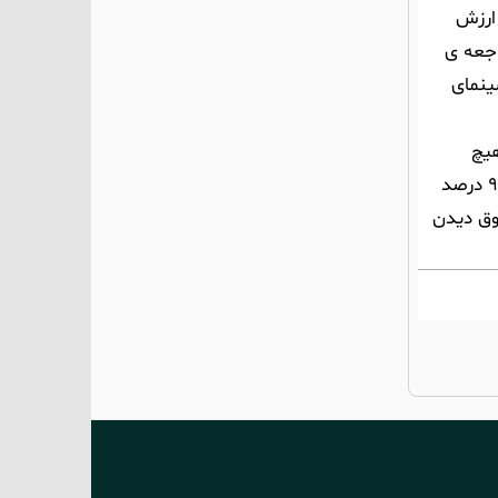
 ارزش
 یک فاجعه ی
ینمای
هیچ
فیلمسازی را سراغ نداریم که تمام آثاراش درجه یک باشند، چه برسد به شاهکار. ولی فیلم در همین حد خودش هم از 90 درصد
وق دیدن