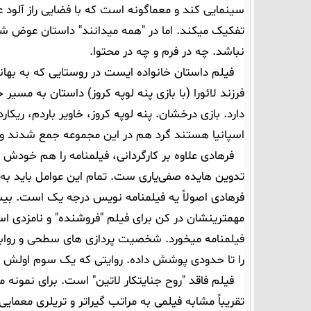
سینمایی کند و معماگونه است که با فضایی راز آلود 
تفکیک میکند. اما در "همه میدانند" داستان عوض ش
نباشد. چه در فرم و چه در محتوا.
فیلم داستان خانواده ایست در روستایی که به ب
فرزند لائورا (با بازی پنه لوپه کروز) داستان به م
دارد. بازی درخشان. پنه لوپه کروز، خاویر باردم، ریکار
اسپانیا هستند گرد هم در این مجموعه جمع شدند و فر
فرهادی علاوه بر کارگردانی، فیلمنامه را هم خودش ن
تدوین هایده صفی‌یاری ست. تمام این عوامل باید به
فرهادی اصولاً یه فیلمنامه نویس درجه یک است. بیش
مهمترینشان در کن برای فیلم "فروشنده" و نامزدی اسک
فیلمنامه میخورد. شخصیت پردازی های سطحی و روابط
را تا حدودی پوشش داده. روایتی که یک سوم اولش خ
فیلم فاقد "روح جنایتکار لاتین" است. برای نمونه م
تقریباً مشابه فیلمی به مراتب گیراتر و تریلری معما