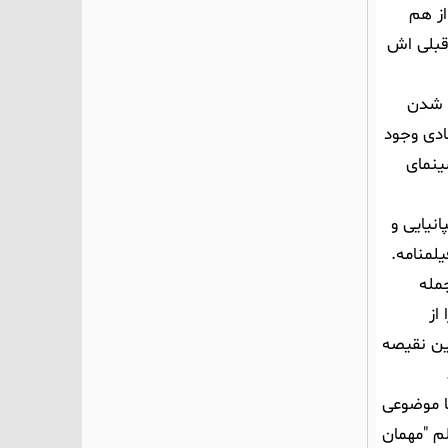
از هم
قبلی اش
ه شدن
ادی وجود
سینمای
انیایی و
لمنامه.
مله
از
ین نقیصه
با موضوعی
لم "مهمان