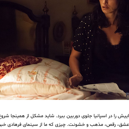
ش را در اسپانیا جلوی دوربین ببرد. شاید مشکل از همینجا شرو
عشق، رقص، مذهب و خشونت. چیزی که ما از سینمای فرهادی خبر 