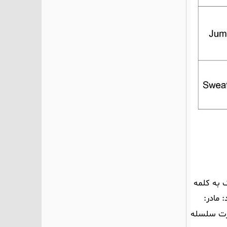
 به کلمه
د:
مادر:
رت سلسله