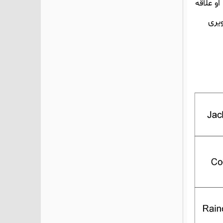
و علاقه
یری