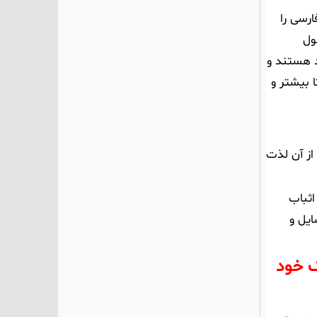
رسی را
ول
د هستند و
 بیشتر و
از آن لذت
اثباب
ایل و
ک خود