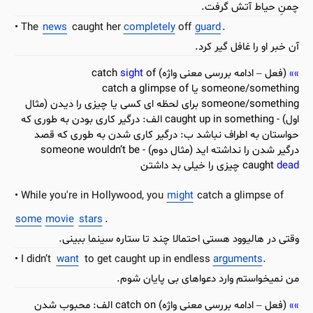
چمنِ حیاط آتش گرفت.
The
news
caught her
completely
off
guard
.
آن خبر او را غافل گیر کرد.
(فعل – ادامه بررسی معنی واژه) catch
of
sight
someone/something یا catch a glimpse of
someone/something برای لحظه ای کسی یا چیزی را دیدن (مثال
اول) - caught up in something الف: درگیر کاری بودن به طوری که
حواستان به اطراف نباشد ب: درگیر کاری شدن به طوری که قصد
درگیر شدن را نداشته اید (مثال دوم) - someone wouldn’t be
dead
caught
چیزی را خیلی بد داشتن
While you're in Hollywood, you
might
catch a glimpse of
some
movie
stars
.
وقتی در هالیوود هستی احتمالا چند تا ستاره سینما ببینی.
I didn’t
want
to get caught up in endless
arguments
.
من نمیخواستم وارد دعواهای بی پایان شوم.
(فعل – ادامه بررسی معنی واژه) catch on الف: محبوب شدن