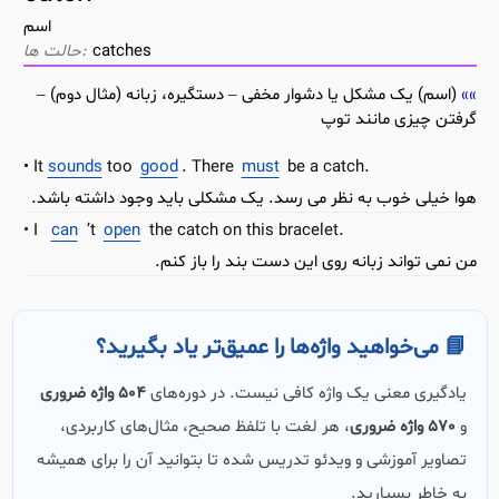
اسم
catches
(اسم) یک مشکل یا دشوار مخفی – دستگیره، زبانه (مثال دوم) –
گرفتن چیزی مانند توپ
It
sounds
too
good
. There
must
be a catch.
هوا خیلی خوب به نظر می رسد. یک مشکلی باید وجود داشته باشد.
I
can
’t
open
the catch on this bracelet.
من نمی تواند زبانه روی این دست بند را باز کنم.
📘 می‌خواهید واژه‌ها را عمیق‌تر یاد بگیرید؟
یادگیری معنی یک واژه کافی نیست. در دوره‌های
504 واژه ضروری
و
570 واژه ضروری
، هر لغت با تلفظ صحیح، مثال‌های کاربردی،
تصاویر آموزشی و ویدئو تدریس شده تا بتوانید آن را برای همیشه
به خاطر بسپارید.