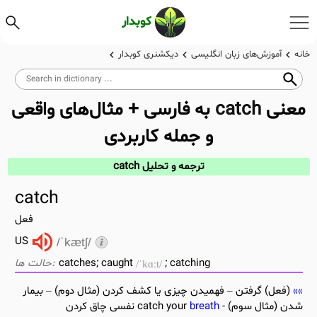
کوبدار
خانه
آموزش‌های زبان انگلیسی
دیکشنری کوبدار
معنی
catch
به فارسی + مثال‌های واقعی
و جمله کاربردی
ترجمه و تحلیل catch
catch
فعل
US
/ˈkætʃ/
catches; caught
; catching
/ˈkɑːt/
(فعل) گرفتن – فهمیدن چیزی یا کشف کردن (مثال دوم) – بیمار
شدن (مثال سوم) - catch your
breath
نفسی چاق کردن