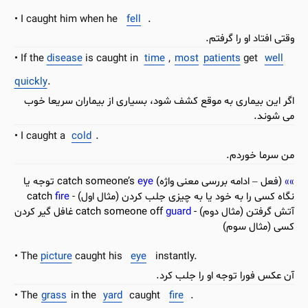
I caught him when he
fell
.
وقتی افتاد او را گرفتم.
If the
disease
is caught in
time
,
most
patients
get
well
quickly
.
اگر این بیماری به موقع کشف شود، بسیاری از بیماران سریعا خوب
می شوند.
I caught a
cold
.
من سرما خوردم.
(فعل – ادامه بررسی معنی واژه) catch someone’s
eye
توجه یا
نگاه کسی را به خود یا به چیزی جلب کردن (مثال اول) - catch
fire
آتش گرفتن (مثال دوم) - catch someone off
guard
غافل گیر کردن
کسی (مثال سوم)
The
picture
caught his
eye
instantly.
آن عکس فورا توجه او را جلب کرد.
The
grass
in the
yard
caught
fire
.